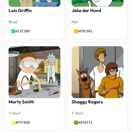
Lois Griffin
Jake der Hund
Bluse
Fell
#22E3B9
#FDC801
Morty Smith
Shaggy Rogers
T-Shirt
T-Shirt
#FFF86D
#85A711