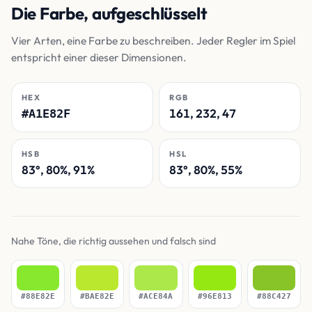
Die Farbe, aufgeschlüsselt
Vier Arten, eine Farbe zu beschreiben. Jeder Regler im Spiel
entspricht einer dieser Dimensionen.
HEX
RGB
161, 232, 47
#A1E82F
HSB
HSL
83°, 80%, 91%
83°, 80%, 55%
Nahe Töne, die richtig aussehen und falsch sind
#88E82E
#BAE82E
#ACE84A
#96E813
#88C427