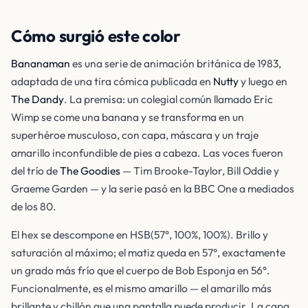
Cómo surgió este color
Bananaman
es una serie de animación británica de 1983,
adaptada de una tira cómica publicada en
Nutty
y luego en
The Dandy
. La premisa: un colegial común llamado Eric
Wimp se come una banana y se transforma en un
superhéroe musculoso, con capa, máscara y un traje
amarillo inconfundible de pies a cabeza. Las voces fueron
del trío de
The Goodies
— Tim Brooke-Taylor, Bill Oddie y
Graeme Garden — y la serie pasó en la BBC One a mediados
de los 80.
El hex se descompone en HSB(57°, 100%, 100%). Brillo y
saturación al máximo; el matiz queda en 57°, exactamente
un grado más frío que el cuerpo de Bob Esponja en 56°.
Funcionalmente, es el mismo amarillo — el amarillo más
brillante y chillón que una pantalla puede producir. La capa