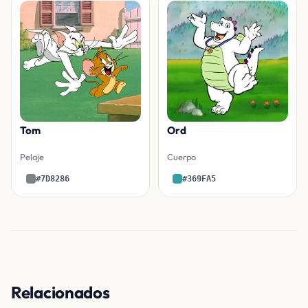
Tom
Ord
Pelaje
Cuerpo
#7D8286
#369FA5
Relacionados