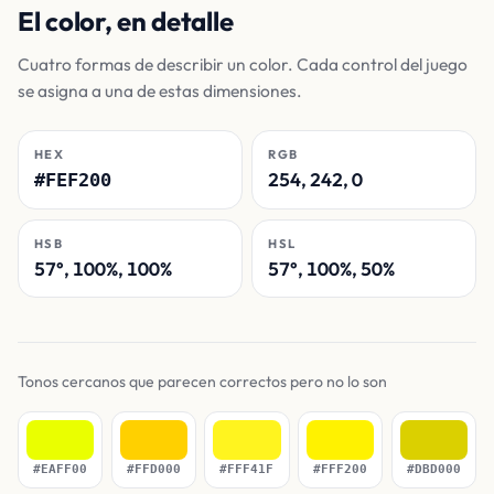
El color, en detalle
Cuatro formas de describir un color. Cada control del juego
se asigna a una de estas dimensiones.
HEX
RGB
254, 242, 0
#FEF200
HSB
HSL
57°, 100%, 100%
57°, 100%, 50%
Tonos cercanos que parecen correctos pero no lo son
#EAFF00
#FFD000
#FFF41F
#FFF200
#DBD000