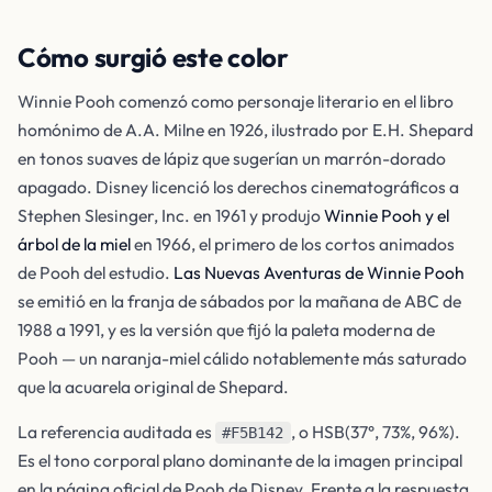
Cómo surgió este color
Winnie Pooh comenzó como personaje literario en el libro
homónimo de A.A. Milne en 1926, ilustrado por E.H. Shepard
en tonos suaves de lápiz que sugerían un marrón-dorado
apagado. Disney licenció los derechos cinematográficos a
Stephen Slesinger, Inc. en 1961 y produjo
Winnie Pooh y el
árbol de la miel
en 1966, el primero de los cortos animados
de Pooh del estudio.
Las Nuevas Aventuras de Winnie Pooh
se emitió en la franja de sábados por la mañana de ABC de
1988 a 1991, y es la versión que fijó la paleta moderna de
Pooh — un naranja-miel cálido notablemente más saturado
que la acuarela original de Shepard.
La referencia auditada es
, o HSB(37°, 73%, 96%).
#F5B142
Es el tono corporal plano dominante de la imagen principal
en la página oficial de Pooh de Disney. Frente a la respuesta