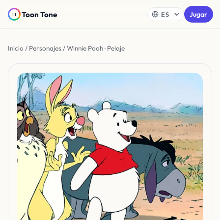
Toon Tone
Jugar
Inicio
/
Personajes
/ Winnie Pooh · Pelaje