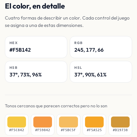
El color, en detalle
Cuatro formas de describir un color. Cada control del juego
se asigna a una de estas dimensiones.
HEX
RGB
245, 177, 66
#F5B142
HSB
HSL
37°, 73%, 96%
37°, 90%, 61%
Tonos cercanos que parecen correctos pero no lo son
#F5C842
#F59842
#F5BC5F
#F5A525
#D19738