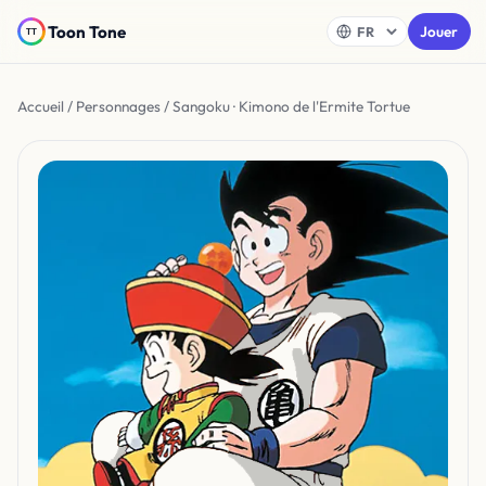
Toon Tone
Jouer
Accueil
/
Personnages
/ Sangoku · Kimono de l'Ermite Tortue