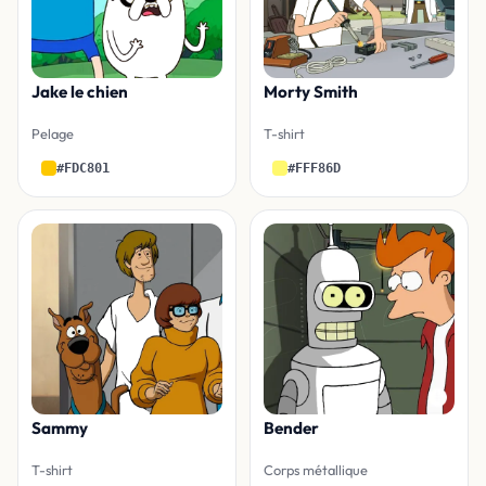
Jake le chien
Morty Smith
Pelage
T-shirt
#FDC801
#FFF86D
Sammy
Bender
T-shirt
Corps métallique