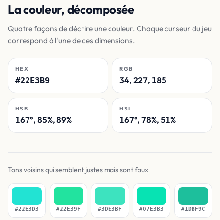
La couleur, décomposée
Quatre façons de décrire une couleur. Chaque curseur du jeu
correspond à l'une de ces dimensions.
HEX
RGB
34, 227, 185
#22E3B9
HSB
HSL
167°, 85%, 89%
167°, 78%, 51%
Tons voisins qui semblent justes mais sont faux
#22E3D3
#22E39F
#3DE3BF
#07E3B3
#1DBF9C