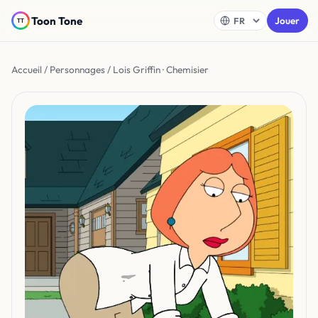
Toon Tone
Jouer
Accueil
/
Personnages
/ Lois Griffin · Chemisier