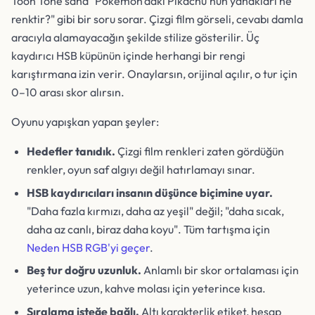
Toon Tone sana "Pokémon'daki Pikachu'nun yanakları ne
renktir?" gibi bir soru sorar. Çizgi film görseli, cevabı damla
aracıyla alamayacağın şekilde stilize gösterilir. Üç
kaydırıcı HSB küpünün içinde herhangi bir rengi
karıştırmana izin verir. Onaylarsın, orijinal açılır, o tur için
0–10 arası skor alırsın.
Oyunu yapışkan yapan şeyler:
Hedefler tanıdık.
Çizgi film renkleri zaten gördüğün
renkler, oyun saf algıyı değil hatırlamayı sınar.
HSB kaydırıcıları insanın düşünce biçimine uyar.
"Daha fazla kırmızı, daha az yeşil" değil; "daha sıcak,
daha az canlı, biraz daha koyu". Tüm tartışma için
Neden HSB RGB'yi geçer
.
Beş tur doğru uzunluk.
Anlamlı bir skor ortalaması için
yeterince uzun, kahve molası için yeterince kısa.
Sıralama isteğe bağlı.
Altı karakterlik etiket, hesap