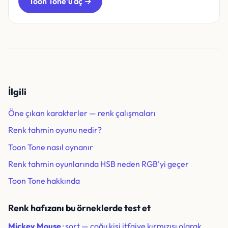
Toon Tone'u aç →
İlgili
Öne çıkan karakterler — renk çalışmaları
Renk tahmin oyunu nedir?
Toon Tone nasıl oynanır
Renk tahmin oyunlarında HSB neden RGB'yi geçer
Toon Tone hakkında
Renk hafızanı bu örneklerde test et
Mickey Mouse
· şort — çoğu kişi itfaiye kırmızısı olarak