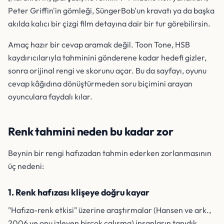
Peter Griffin'in gömleği, SüngerBob'un kravatı ya da başka
akılda kalıcı bir çizgi film detayına dair bir tur görebilirsin.
Amaç hazır bir cevap aramak değil. Toon Tone, HSB
kaydırıcılarıyla tahminini gönderene kadar hedefi gizler,
sonra orijinal rengi ve skorunu açar. Bu da sayfayı, oyunu
cevap kâğıdına dönüştürmeden soru biçimini arayan
oyunculara faydalı kılar.
Renk tahmini neden bu kadar zor
Beynin bir rengi hafızadan tahmin ederken zorlanmasının
üç nedeni:
1. Renk hafızası klişeye doğru kayar
"Hafıza-renk etkisi" üzerine araştırmalar (Hansen ve ark.,
2006 ve onu izleyen birçok çalışma) insanların tanıdık