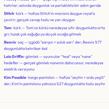
hatırlar; aslında doygunluk ve parlaklıkta bir adım geride
Stitch
· kürk — hafıza Stitch'in mavisini doygun royal'a
çevirir; gerçek cevap tozlu ve yarı doygun
Tom
· kürk — Tom'un kürkü neredeyse sıfır doygunlukta orta
gri; tuzak çok soğuğa ya da çok sıcağa gitmek
Beavis
· saç — içgüdü "sarışın = soluk sarı" der; Beavis %77
doygunlukta kehribar-bal
Lois Griffin
· gömlek — oyuncular "teal" veya "nane"
hedefler — gerçek gömlek nanenin daha cesur, neredeyse
elektrik versiyonu
Kim Possible
· kargo pantolon — hafıza "zeytin = ordu yeşili"
der; Kim'in pantolonu yalnızca %27 doygunlukta tozlu zeytin