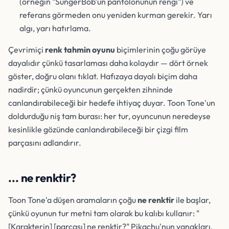
(örneğin "SüngerBob'un pantolonunun rengi") ve
referans görmeden onu yeniden kurman gerekir. Yarı
algı, yarı hatırlama.
Çevrimiçi
renk tahmin oyunu
biçimlerinin çoğu görüye
dayalıdır çünkü tasarlaması daha kolaydır — dört örnek
göster, doğru olanı tıklat. Hafızaya dayalı biçim daha
nadirdir; çünkü oyuncunun gerçekten zihninde
canlandırabileceği bir hedefe ihtiyaç duyar. Toon Tone'un
doldurduğu niş tam burası: her tur, oyuncunun neredeyse
kesinlikle gözünde canlandırabileceği bir çizgi film
parçasını adlandırır.
... ne renktir?
Toon Tone'a düşen aramaların çoğu
ne renktir
ile başlar,
çünkü oyunun tur metni tam olarak bu kalıbı kullanır: "
[Karakterin] [parçası] ne renktir?" Pikachu'nun yanakları,