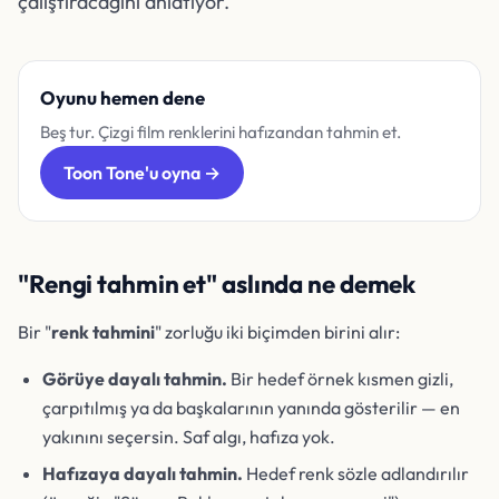
çalıştıracağını anlatıyor.
Oyunu hemen dene
Beş tur. Çizgi film renklerini hafızandan tahmin et.
Toon Tone'u oyna →
"Rengi tahmin et" aslında ne demek
Bir "
renk tahmini
" zorluğu iki biçimden birini alır:
Görüye dayalı tahmin.
Bir hedef örnek kısmen gizli,
çarpıtılmış ya da başkalarının yanında gösterilir — en
yakınını seçersin. Saf algı, hafıza yok.
Hafızaya dayalı tahmin.
Hedef renk sözle adlandırılır