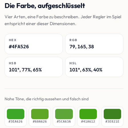
Die Farbe, aufgeschlüsselt
Vier Arten, eine Farbe zu beschreiben. Jeder Regler im Spiel
entspricht einer dieser Dimensionen.
HEX
RGB
79, 165, 38
#4FA526
HSB
HSL
101°, 77%, 65%
101°, 63%, 40%
Nahe Töne, die richtig aussehen und falsch sind
#3EA626
#60A626
#5CA63A
#41A612
#3E821E