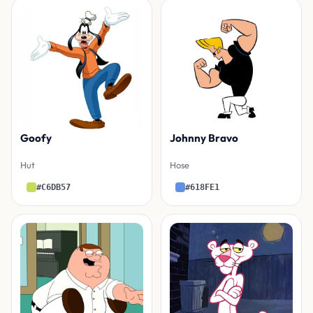
Goofy
Johnny Bravo
Hut
Hose
#C6DB57
#618FE1