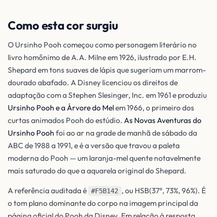
Como esta cor surgiu
O Ursinho Pooh começou como personagem literário no
livro homônimo de A.A. Milne em 1926, ilustrado por E.H.
Shepard em tons suaves de lápis que sugeriam um marrom-
dourado abafado. A Disney licenciou os direitos de
adaptação com a Stephen Slesinger, Inc. em 1961 e produziu
Ursinho Pooh e a Árvore do Mel
em 1966, o primeiro dos
curtas animados Pooh do estúdio.
As Novas Aventuras do
Ursinho Pooh
foi ao ar na grade de manhã de sábado da
ABC de 1988 a 1991, e é a versão que travou a paleta
moderna do Pooh — um laranja-mel quente notavelmente
mais saturado do que a aquarela original do Shepard.
A referência auditada é
, ou HSB(37°, 73%, 96%). É
#F5B142
o tom plano dominante do corpo na imagem principal da
página oficial do Pooh da Disney. Em relação à resposta