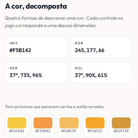
A cor, decomposta
Quatro formas de descrever uma cor. Cada controle no
jogo corresponde a uma dessas dimensões.
HEX
RGB
245, 177, 66
#F5B142
HSB
HSL
37°, 73%, 96%
37°, 90%, 61%
Tons próximos que parecem certos e estão errados
#F5C842
#F59842
#F5BC5F
#F5A525
#D19738