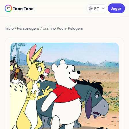
Toon Tone
Jogar
Início
/
Personagens
/ Ursinho Pooh · Pelagem