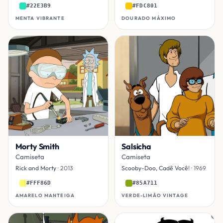
#22E3B9
#FDC801
MENTA VIBRANTE
DOURADO MÁXIMO
Morty Smith
Salsicha
Camiseta
Camiseta
Rick and Morty
· 2013
Scooby-Doo, Cadê Você!
· 1969
#FFF86D
#85A711
AMARELO MANTEIGA
VERDE-LIMÃO VINTAGE