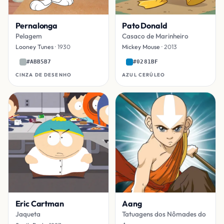
Pernalonga
Pato Donald
Pelagem
Casaco de Marinheiro
Looney Tunes
· 1930
Mickey Mouse
· 2013
#ABB5B7
#0281BF
CINZA DE DESENHO
AZUL CERÚLEO
Eric Cartman
Aang
Jaqueta
Tatuagens dos Nômades do