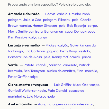
Procurando um tom específico? Pule direto para ele.
Amarelo e dourado
—
Beavis · cabelo
,
Ursinho Pooh ·
pelagem
,
Jake, o Cão · pelagem
,
Pikachu · pele
,
Charlie
Brown · camisa
,
Homer Simpson · pele
,
Bob Esponja · corpo
,
Morty Smith · camiseta
,
Bananaman · capa
,
Dunga · roupa
,
Kim Possible · calça cargo
Laranja e vermelho
—
Mickey · calção
,
Goku · kimono da
tartaruga
,
Eric Cartman · jaqueta
,
Betty Boop · vestido
,
Pantera Cor-de-Rosa · pele
,
Kenny McCormick · parca
Verde
—
Pateta · chapéu
,
Salsicha · camiseta
,
Patrick ·
bermuda
,
Ben Tennyson · núcleo do omnitrix
,
Finn · mochila
,
Peter Griffin · calça
Ciano, menta e turquesa
—
Lois Griffin · blusa
,
Ord · corpo
,
Gumball Watterson · pelo
,
Pato Donald · casaco de
marinheiro
,
Lula Molusco · pele
Azul e marinho
—
Aang · tatuagens dos nômades do ar
,