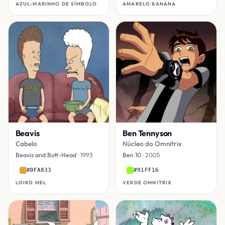
AZUL-MARINHO DE SÍMBOLO
AMARELO BANANA
Beavis
Ben Tennyson
Cabelo
Núcleo do Omnitrix
Beavis and Butt-Head
· 1993
Ben 10
· 2005
#DFA833
#91FF16
LOIRO MEL
VERDE OMNITRIX