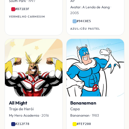
Ar
South Park
· 1997
Avatar: A Lenda de Aang
·
#D71D3F
2005
VERMELHO CARMESIM
#94C0E5
AZUL-CÉU PASTEL
All Might
Bananaman
Traje de Herói
Capa
My Hero Academia
· 2016
Bananaman
· 1983
#212F78
#FEF200