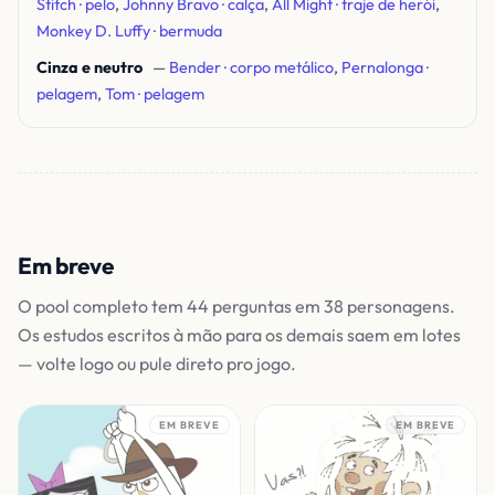
Stitch · pelo
,
Johnny Bravo · calça
,
All Might · traje de herói
,
Monkey D. Luffy · bermuda
Cinza e neutro
—
Bender · corpo metálico
,
Pernalonga ·
pelagem
,
Tom · pelagem
Em breve
O pool completo tem 44 perguntas em 38 personagens.
Os estudos escritos à mão para os demais saem em lotes
— volte logo ou pule direto pro jogo.
EM BREVE
EM BREVE