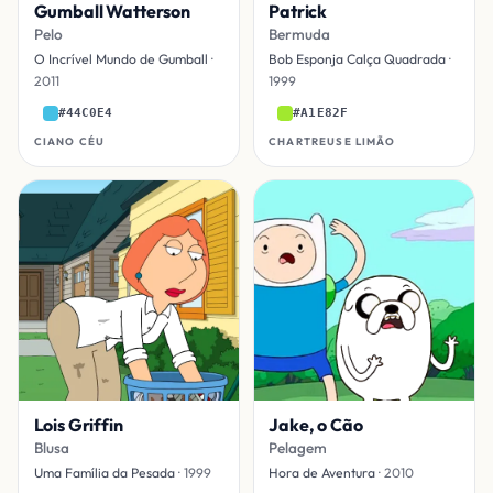
Gumball Watterson
Patrick
Pelo
Bermuda
O Incrível Mundo de Gumball
·
Bob Esponja Calça Quadrada
·
2011
1999
#44C0E4
#A1E82F
CIANO CÉU
CHARTREUSE LIMÃO
Lois Griffin
Jake, o Cão
Blusa
Pelagem
Uma Família da Pesada
· 1999
Hora de Aventura
· 2010