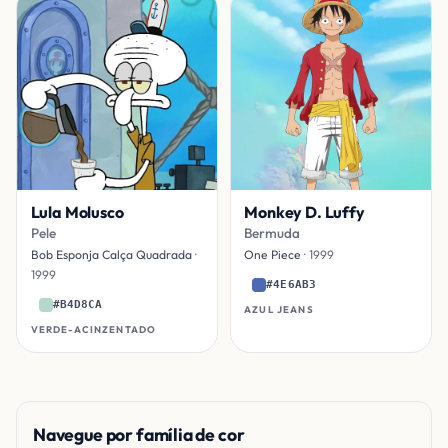
Lula Molusco
Monkey D. Luffy
Pele
Bermuda
Bob Esponja Calça Quadrada
·
One Piece
· 1999
1999
#4E6AB3
#B4D8CA
AZUL JEANS
VERDE-ACINZENTADO
Navegue por família de cor