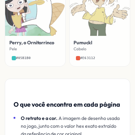
Perry, o Ornitorrinco
Pumuckl
Pele
Cabelo
#05B1B0
#E63112
O que você encontra em cada página
O retrato e a cor.
A imagem de desenho usada
no jogo, junto com o valor hex exato extraído
da referência de cor original.