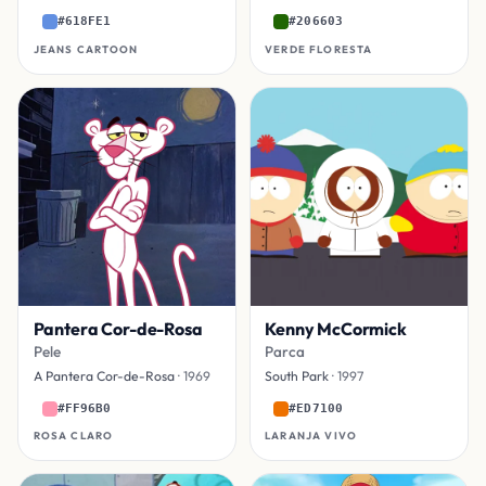
#618FE1
#206603
JEANS CARTOON
VERDE FLORESTA
Pantera Cor-de-Rosa
Kenny McCormick
Pele
Parca
A Pantera Cor-de-Rosa
· 1969
South Park
· 1997
#FF96B0
#ED7100
ROSA CLARO
LARANJA VIVO