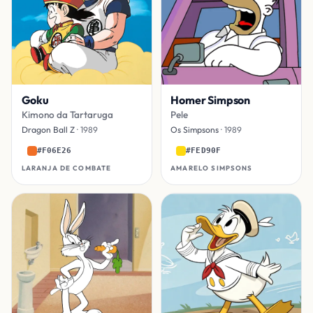
Goku
Homer Simpson
Kimono da Tartaruga
Pele
Dragon Ball Z
· 1989
Os Simpsons
· 1989
#F06E26
#FED90F
LARANJA DE COMBATE
AMARELO SIMPSONS