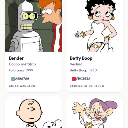
Bender
Betty Boop
Corpo metálico
Vestido
Futurama
· 1999
Betty Boop
· 1930
#89A7A9
#DC2E3A
CINZA AZULADO
VERMELHO DE PALCO