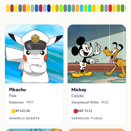
Pikachu
Mickey
Pele
Calção
Pokémon
· 1997
Steamboat Willie
· 1928
#FCD33B
#BF3332
AMARELO QUENTE
VERMELHO TIJOLO