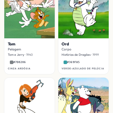
Tom
Ord
Pelagem
Corpo
Tom e Jerry
· 1940
Histórias de Dragões
· 1999
#7D8286
#369FA5
CINZA ARDÓSIA
VERDE-AZULADO DE PELÚCIA