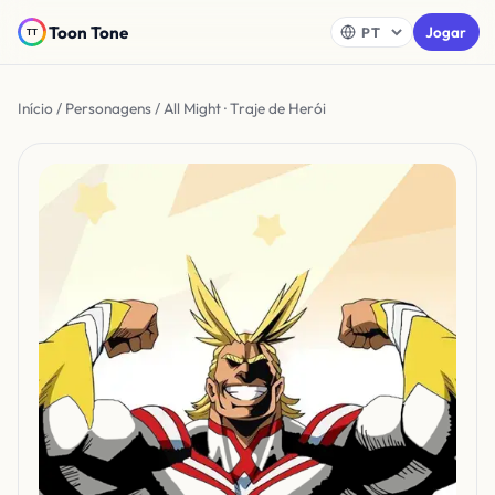
Toon Tone
Jogar
Início
/
Personagens
/ All Might · Traje de Herói