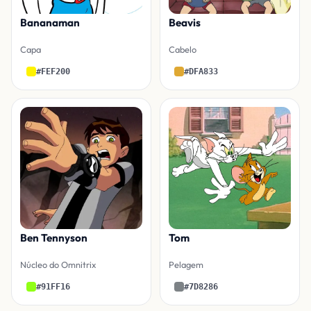
Bananaman
Beavis
Capa
Cabelo
#FEF200
#DFA833
Ben Tennyson
Tom
Núcleo do Omnitrix
Pelagem
#91FF16
#7D8286