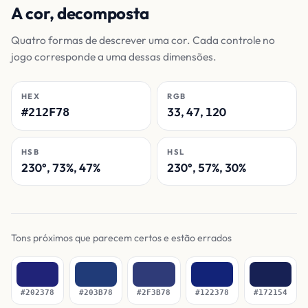
A cor, decomposta
Quatro formas de descrever uma cor. Cada controle no
jogo corresponde a uma dessas dimensões.
HEX
RGB
33, 47, 120
#212F78
HSB
HSL
230°, 73%, 47%
230°, 57%, 30%
Tons próximos que parecem certos e estão errados
#202378
#203B78
#2F3B78
#122378
#172154