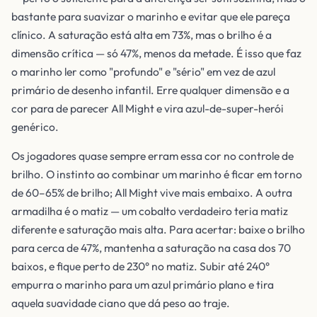
bastante para suavizar o marinho e evitar que ele pareça
clínico. A saturação está alta em 73%, mas o brilho é a
dimensão crítica — só 47%, menos da metade. É isso que faz
o marinho ler como "profundo" e "sério" em vez de azul
primário de desenho infantil. Erre qualquer dimensão e a
cor para de parecer All Might e vira azul-de-super-herói
genérico.
Os jogadores quase sempre erram essa cor no controle de
brilho. O instinto ao combinar um marinho é ficar em torno
de 60–65% de brilho; All Might vive mais embaixo. A outra
armadilha é o matiz — um cobalto verdadeiro teria matiz
diferente e saturação mais alta. Para acertar: baixe o brilho
para cerca de 47%, mantenha a saturação na casa dos 70
baixos, e fique perto de 230° no matiz. Subir até 240°
empurra o marinho para um azul primário plano e tira
aquela suavidade ciano que dá peso ao traje.