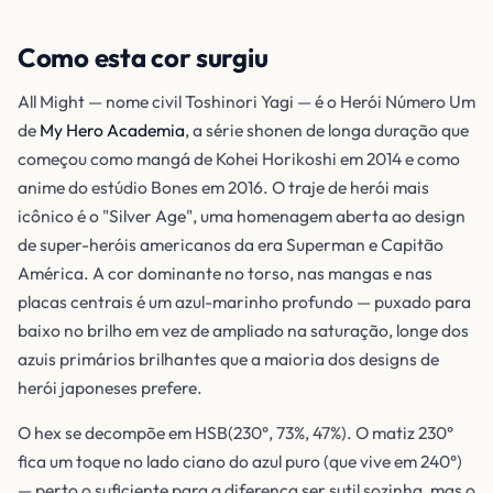
Como esta cor surgiu
All Might — nome civil Toshinori Yagi — é o Herói Número Um
de
My Hero Academia
, a série shonen de longa duração que
começou como mangá de Kohei Horikoshi em 2014 e como
anime do estúdio Bones em 2016. O traje de herói mais
icônico é o "Silver Age", uma homenagem aberta ao design
de super-heróis americanos da era Superman e Capitão
América. A cor dominante no torso, nas mangas e nas
placas centrais é um azul-marinho profundo — puxado para
baixo no brilho em vez de ampliado na saturação, longe dos
azuis primários brilhantes que a maioria dos designs de
herói japoneses prefere.
O hex se decompõe em HSB(230°, 73%, 47%). O matiz 230°
fica um toque no lado ciano do azul puro (que vive em 240°)
— perto o suficiente para a diferença ser sutil sozinha, mas o