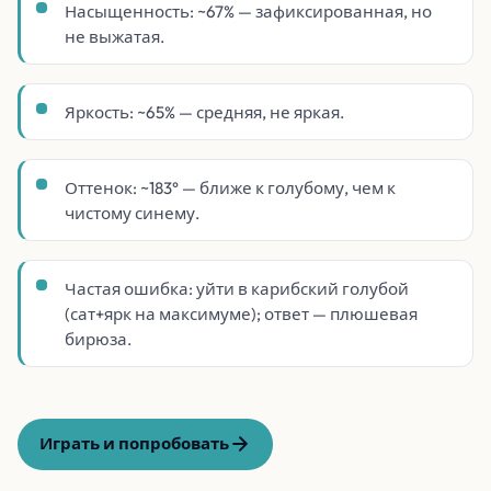
Насыщенность: ~67% — зафиксированная, но
не выжатая.
Яркость: ~65% — средняя, не яркая.
Оттенок: ~183° — ближе к голубому, чем к
чистому синему.
Частая ошибка: уйти в карибский голубой
(сат+ярк на максимуме); ответ — плюшевая
бирюза.
Играть и попробовать