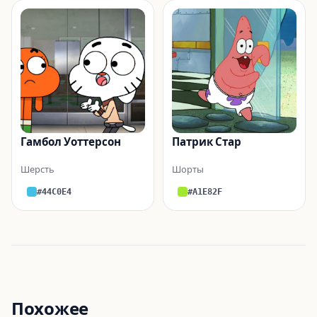
Гамбол Уоттерсон
Патрик Стар
Шерсть
Шорты
#44C0E4
#A1E82F
Похожее