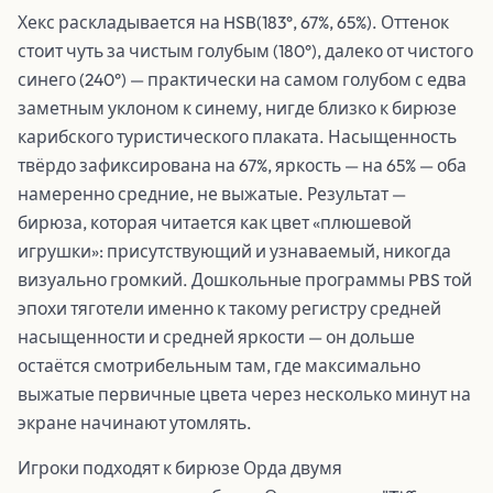
Хекс раскладывается на HSB(183°, 67%, 65%). Оттенок
стоит чуть за чистым голубым (180°), далеко от чистого
синего (240°) — практически на самом голубом с едва
заметным уклоном к синему, нигде близко к бирюзе
карибского туристического плаката. Насыщенность
твёрдо зафиксирована на 67%, яркость — на 65% — оба
намеренно средние, не выжатые. Результат —
бирюза, которая читается как цвет «плюшевой
игрушки»: присутствующий и узнаваемый, никогда
визуально громкий. Дошкольные программы PBS той
эпохи тяготели именно к такому регистру средней
насыщенности и средней яркости — он дольше
остаётся смотрибельным там, где максимально
выжатые первичные цвета через несколько минут на
экране начинают утомлять.
Игроки подходят к бирюзе Орда двумя