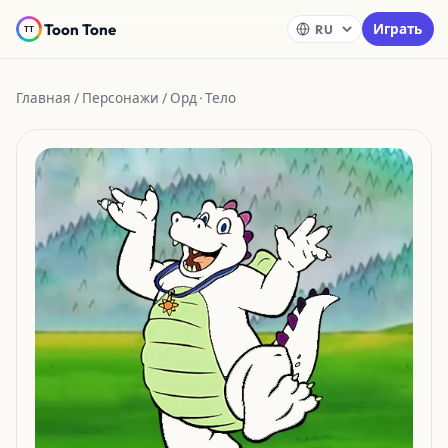
Toon Tone
Играть
Главная
/
Персонажи
/ Орд · Тело