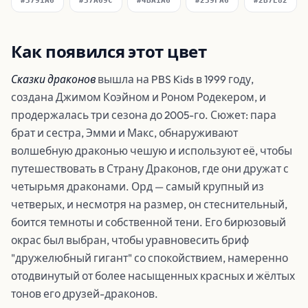
#3791A6
#37A69C
#4BA1A6
#239FA6
#2B7E82
Как появился этот цвет
Сказки драконов
вышла на PBS Kids в 1999 году,
создана Джимом Коэйном и Роном Родекером, и
продержалась три сезона до 2005-го. Сюжет: пара
брат и сестра, Эмми и Макс, обнаруживают
волшебную драконью чешую и используют её, чтобы
путешествовать в Страну Драконов, где они дружат с
четырьмя драконами. Орд — самый крупный из
четверых, и несмотря на размер, он стеснительный,
боится темноты и собственной тени. Его бирюзовый
окрас был выбран, чтобы уравновесить бриф
"дружелюбный гигант" со спокойствием, намеренно
отодвинутый от более насыщенных красных и жёлтых
тонов его друзей-драконов.