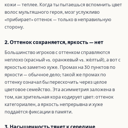
кожи — теплее. Когда ты пытаешься вспомнить цвет
волос мультяшного героя, мозг услужливо
«прибирает» оттенок — только в неправильную
сторону.
2. Оттенок сохраняется, яркость — нет
Большинство игроков с оттенком справляются
неплохо (красный vs. оранжевый vs. жёлтый), а вот с
яркостью заметно хуже. Промах на 30 пунктов по
яркости — обычное дело; такой же промах по
оттенку означал бы перескочить через целое
цветовое семейство. Эта асимметрия заложена в
том, как зрительная кора кодирует цвет: оттенок
категориален, а яркость непрерывна и хуже
поддаётся фиксации в памяти.
3. Насыщенность тянет к середине