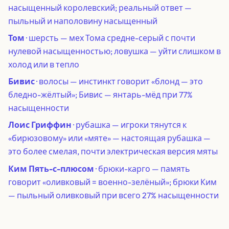
насыщенный королевский; реальный ответ —
пыльный и наполовину насыщенный
Том
· шерсть — мех Тома средне-серый с почти
нулевой насыщенностью; ловушка — уйти слишком в
холод или в тепло
Бивис
· волосы — инстинкт говорит «блонд — это
бледно-жёлтый»; Бивис — янтарь-мёд при 77%
насыщенности
Лоис Гриффин
· рубашка — игроки тянутся к
«бирюзовому» или «мяте» — настоящая рубашка —
это более смелая, почти электрическая версия мяты
Ким Пять-с-плюсом
· брюки-карго — память
говорит «оливковый = военно-зелёный»; брюки Ким
— пыльный оливковый при всего 27% насыщенности