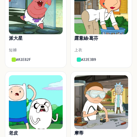
派大星
露薏絲·葛芬
短褲
上衣
#A1E82F
#22E3B9
老皮
摩蒂