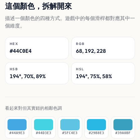
這個顏色，拆解開來
描述一個顏色的四種方式。遊戲中的每個滑桿都對應其中一
個維度。
HEX
RGB
68, 192, 228
#44C0E4
HSB
HSL
194°, 70%, 89%
194°, 75%, 58%
看起來對但其實錯的相鄰色調
#44A9E3
#44D3E3
#5FC4E3
#29B8E3
#39A0BF