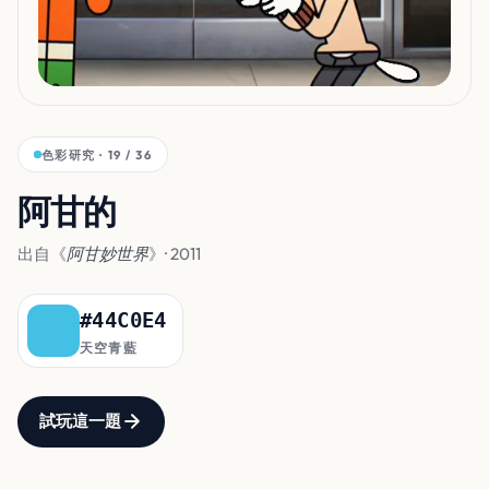
色彩研究 · 19 / 36
阿甘的
毛色
出自《
阿甘妙世界
》· 2011
#44C0E4
天空青藍
試玩這一題