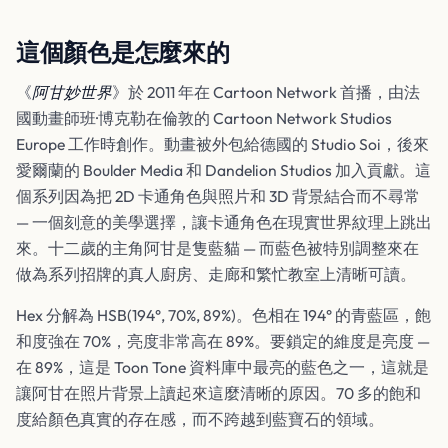
這個顏色是怎麼來的
《
阿甘妙世界
》於 2011 年在 Cartoon Network 首播，由法
國動畫師班·博克勒在倫敦的 Cartoon Network Studios
Europe 工作時創作。動畫被外包給德國的 Studio Soi，後來
愛爾蘭的 Boulder Media 和 Dandelion Studios 加入貢獻。這
個系列因為把 2D 卡通角色與照片和 3D 背景結合而不尋常
— 一個刻意的美學選擇，讓卡通角色在現實世界紋理上跳出
來。十二歲的主角阿甘是隻藍貓 — 而藍色被特別調整來在
做為系列招牌的真人廚房、走廊和繁忙教室上清晰可讀。
Hex 分解為 HSB(194°, 70%, 89%)。色相在 194° 的青藍區，飽
和度強在 70%，亮度非常高在 89%。要鎖定的維度是亮度 —
在 89%，這是 Toon Tone 資料庫中最亮的藍色之一，這就是
讓阿甘在照片背景上讀起來這麼清晰的原因。70 多的飽和
度給顏色真實的存在感，而不跨越到藍寶石的領域。