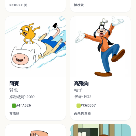
SCHULZ 黃
橄欖黃
阿寶
高飛狗
背包
帽子
探險活寶
· 2010
米奇
· 1932
#4FA526
#C6DB57
背包綠
高飛狗黃綠