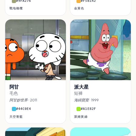
#9FA276
#F5B142
戰地橄欖
金黃色
阿甘
派大星
毛色
短褲
阿甘妙世界
· 2011
海綿寶寶
· 1999
#44C0E4
#A1E82F
天空青藍
萊姆黃綠