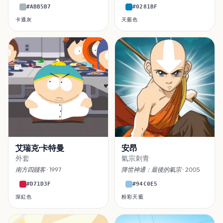
#ABB5B7
#0281BF
卡通灰
天藍色
艾瑞克·卡特曼
安昂
外套
氣宗刺青
南方四賤客
· 1997
降世神通：最後的氣宗
· 2005
#D71D3F
#94C0E5
深紅色
粉彩天藍