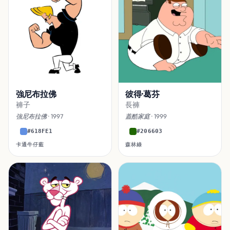
強尼布拉佛
彼得·葛芬
褲子
長褲
強尼布拉佛
· 1997
蓋酷家庭
· 1999
#618FE1
#206603
卡通牛仔藍
森林綠