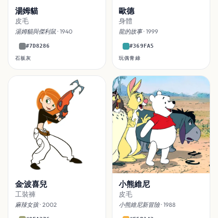
湯姆貓
歐德
皮毛
身體
湯姆貓與傑利鼠
· 1940
龍的故事
· 1999
#7D8286
#369FA5
石板灰
玩偶青綠
金·波喜兒
小熊維尼
工裝褲
皮毛
麻辣女孩
· 2002
小熊維尼新冒險
· 1988