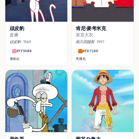
頑皮豹
肯尼·麥考米克
皮膚
派克大衣
頑皮豹
· 1969
南方四賤客
· 1997
#FF96B0
#ED7100
淺粉紅
亮橘色
章魚哥
蒙其·D·魯夫