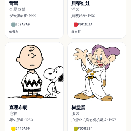
彎彎
貝蒂娃娃
金屬身體
洋裝
飛出個未來
· 1999
貝蒂娃娃
· 1930
#89A7A9
#DC2E3A
偏青灰
舞台紅
查理布朗
糊塗蛋
毛衣
服裝
花生漫畫
· 1950
白雪公主與七個小矮人
· 1937
#FFDA06
#B5B11F