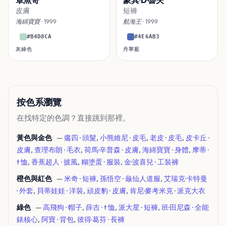
皮膚
短褲
海綿寶寶
· 1999
航海王
· 1999
#B4D8CA
#4E6AB3
灰綠色
丹寧藍
按色系瀏覽
在找特定的色調？直接跳到那裡。
黃色與金色
—
癟四 · 頭髮
,
小熊維尼 · 皮毛
,
老皮 · 皮毛
,
皮卡丘 ·
皮膚
,
查理布朗 · 毛衣
,
荷馬·辛普森 · 皮膚
,
海綿寶寶 · 身體
,
摩蒂 ·
t 恤
,
香蕉超人 · 披風
,
糊塗蛋 · 服裝
,
金·波喜兒 · 工裝褲
橙色與紅色
—
米奇 · 短褲
,
孫悟空 · 龜仙人道服
,
艾瑞克·卡特曼
· 外套
,
貝蒂娃娃 · 洋裝
,
頑皮豹 · 皮膚
,
肯尼·麥考米克 · 派克大衣
綠色
—
高飛狗 · 帽子
,
薛吉 · t 恤
,
派大星 · 短褲
,
班·田尼森 · 全能
錶核心
,
阿寶 · 背包
,
彼得·葛芬 · 長褲