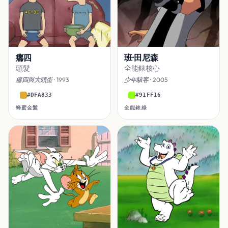
癟四
班·田尼森
頭髮
全能錶核心
癟四與大頭蛋
· 1993
少年駭客
· 2005
#DFA833
#91FF16
蜂蜜金髮
全能錶綠