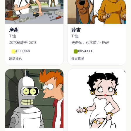
摩蒂
薛吉
T 恤
T 恤
瑞克和莫蒂
· 2013
史酷比，你在哪！
· 1969
#FFF86D
#85A711
淡奶油色
復古萊姆