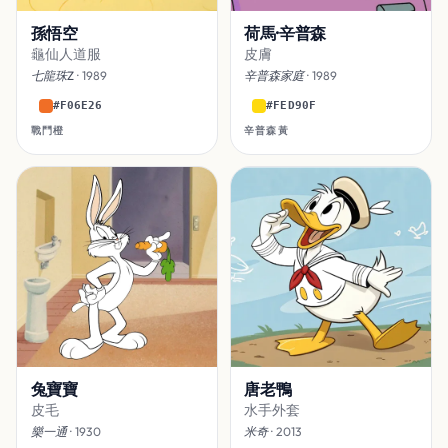
孫悟空
荷馬·辛普森
龜仙人道服
皮膚
七龍珠Z
· 1989
辛普森家庭
· 1989
#F06E26
#FED90F
戰鬥橙
辛普森黃
兔寶寶
唐老鴨
皮毛
水手外套
樂一通
· 1930
米奇
· 2013