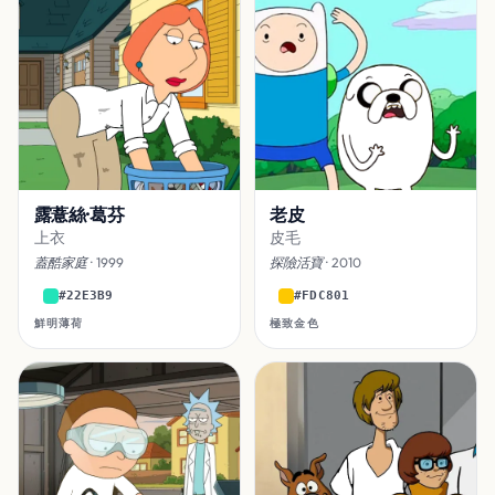
露薏絲·葛芬
老皮
上衣
皮毛
蓋酷家庭
· 1999
探險活寶
· 2010
#22E3B9
#FDC801
鮮明薄荷
極致金色