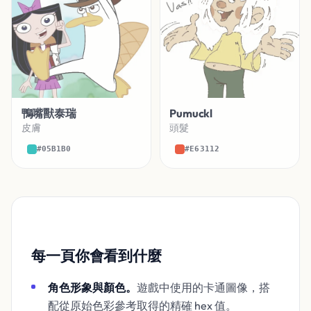
鴨嘴獸泰瑞
Pumuckl
皮膚
頭髮
#05B1B0
#E63112
每一頁你會看到什麼
角色形象與顏色。
遊戲中使用的卡通圖像，搭
配從原始色彩參考取得的精確 hex 值。