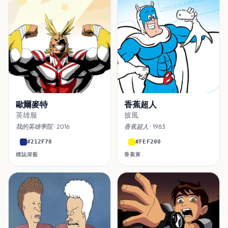
歐爾麥特
香蕉超人
英雄服
披風
我的英雄學院
· 2016
香蕉超人
· 1983
#212F78
#FEF200
標誌深藍
香蕉黃