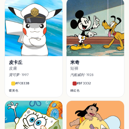
皮卡丘
米奇
皮膚
短褲
寶可夢
· 1997
汽船威利
· 1928
#FCD33B
#BF3332
暖黃色
磚紅色