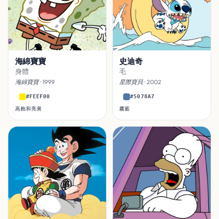
海綿寶寶
史迪奇
身體
毛
海綿寶寶
· 1999
星際寶貝
· 2002
#FEEF00
#5078A7
高飽和亮黃
霧藍