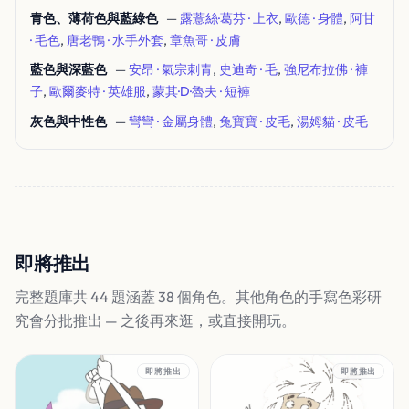
青色、薄荷色與藍綠色
—
露薏絲·葛芬 · 上衣
,
歐德 · 身體
,
阿甘
· 毛色
,
唐老鴨 · 水手外套
,
章魚哥 · 皮膚
藍色與深藍色
—
安昂 · 氣宗刺青
,
史迪奇 · 毛
,
強尼布拉佛 · 褲
子
,
歐爾麥特 · 英雄服
,
蒙其·D·魯夫 · 短褲
灰色與中性色
—
彎彎 · 金屬身體
,
兔寶寶 · 皮毛
,
湯姆貓 · 皮毛
即將推出
完整題庫共 44 題涵蓋 38 個角色。其他角色的手寫色彩研
究會分批推出 — 之後再來逛，或直接開玩。
即將推出
即將推出