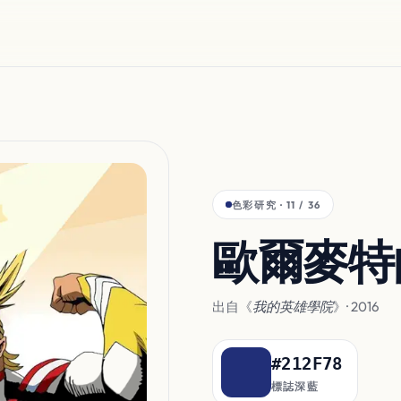
色彩研究 · 11 / 36
歐爾麥特
出自《
我的英雄學院
》· 2016
#212F78
標誌深藍