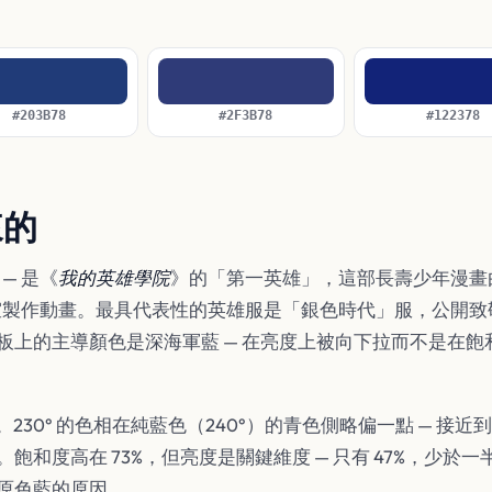
#203B78
#2F3B78
#122378
來的
— 是《
我的英雄學院
》的「第一英雄」，這部長壽少年漫畫由堀
es 工作室製作動畫。最具代表性的英雄服是「銀色時代」服，公
板上的主導顏色是深海軍藍 — 在亮度上被向下拉而不是在
3%, 47%)。230° 的色相在純藍色（240°）的青色側略偏一點 
飽和度高在 73%，但亮度是關鍵維度 — 只有 47%，少於
原色藍的原因。