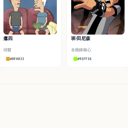
癟四
班·田尼森
頭髮
全能錶核心
#DFA833
#91FF16