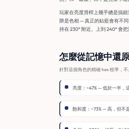
玩家在亮度滑桿上幾乎總是搞錯這
阱是色相 — 真正的鈷藍會有不
持在 230° 附近。上到 24
怎麼從記憶中還
針對這個角色的精確 hex 校準，
亮度：~47% — 低於一半
飽和度：~73% — 高，但