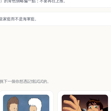
240°）的青色側略偏一點；不要再往上推。
皇家藍而不是海軍藍。
挑下一個你想憑記憶試試的。