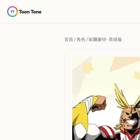
Toon Tone
首頁
/
角色
/ 歐爾麥特 · 英雄服