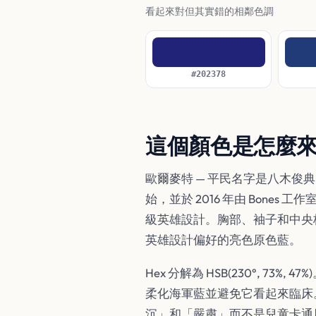
看起來對但其實錯的相鄰色調
#202378
這個顏色是怎麼
歐爾麥特 — 平民名字是八木俊典 
始，並於 2016 年由 Bon
級英雄設計。胸部、袖子和中央
英雄設計偏好的亮色原色藍。
Hex 分解為 HSB(230°, 7
柔化海軍藍並避免它看起來臨床。
沉」和「嚴肅」而不是兒童卡通