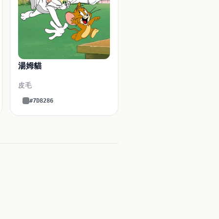
湯姆貓
皮毛
#7D8286