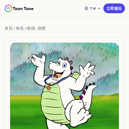
Toon Tone
立即遊玩
首頁
/
角色
/ 歐德 · 身體