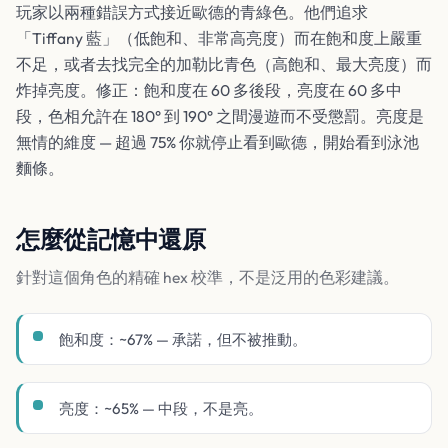
玩家以兩種錯誤方式接近歐德的青綠色。他們追求
「Tiffany 藍」（低飽和、非常高亮度）而在飽和度上嚴重
不足，或者去找完全的加勒比青色（高飽和、最大亮度）而
炸掉亮度。修正：飽和度在 60 多後段，亮度在 60 多中
段，色相允許在 180° 到 190° 之間漫遊而不受懲罰。亮度是
無情的維度 — 超過 75% 你就停止看到歐德，開始看到泳池
麵條。
怎麼從記憶中還原
針對這個角色的精確 hex 校準，不是泛用的色彩建議。
飽和度：~67% — 承諾，但不被推動。
亮度：~65% — 中段，不是亮。