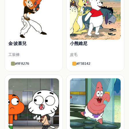
金·波喜兒
小熊維尼
工裝褲
皮毛
#9FA276
#F5B142