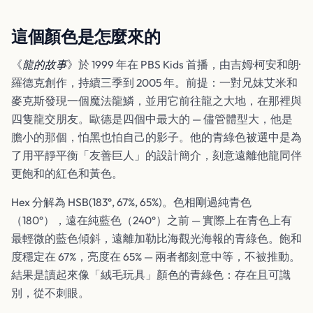
這個顏色是怎麼來的
《
龍的故事
》於 1999 年在 PBS Kids 首播，由吉姆·柯安和朗·
羅德克創作，持續三季到 2005 年。前提：一對兄妹艾米和
麥克斯發現一個魔法龍鱗，並用它前往龍之大地，在那裡與
四隻龍交朋友。歐德是四個中最大的 — 儘管體型大，他是
膽小的那個，怕黑也怕自己的影子。他的青綠色被選中是為
了用平靜平衡「友善巨人」的設計簡介，刻意遠離他龍同伴
更飽和的紅色和黃色。
Hex 分解為 HSB(183°, 67%, 65%)。色相剛過純青色
（180°），遠在純藍色（240°）之前 — 實際上在青色上有
最輕微的藍色傾斜，遠離加勒比海觀光海報的青綠色。飽和
度穩定在 67%，亮度在 65% — 兩者都刻意中等，不被推動。
結果是讀起來像「絨毛玩具」顏色的青綠色：存在且可識
別，從不刺眼。