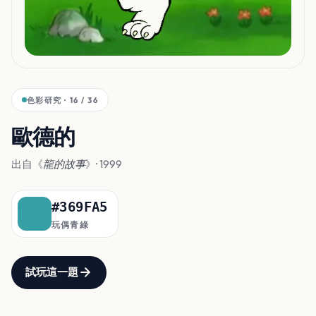
色彩研究 · 16 / 36
歐德的
身體
出自《
龍的故事
》· 1999
#369FA5
玩偶青綠
試玩這一題