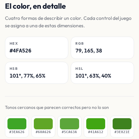
El color, en detalle
Cuatro formas de describir un color. Cada control del juego
se asigna a una de estas dimensiones.
HEX
RGB
79, 165, 38
#4FA526
HSB
HSL
101°, 77%, 65%
101°, 63%, 40%
Tonos cercanos que parecen correctos pero no lo son
#3EA626
#60A626
#5CA63A
#41A612
#3E821E