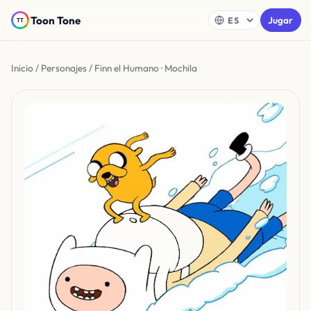
Toon Tone
Jugar
Inicio
/
Personajes
/ Finn el Humano · Mochila