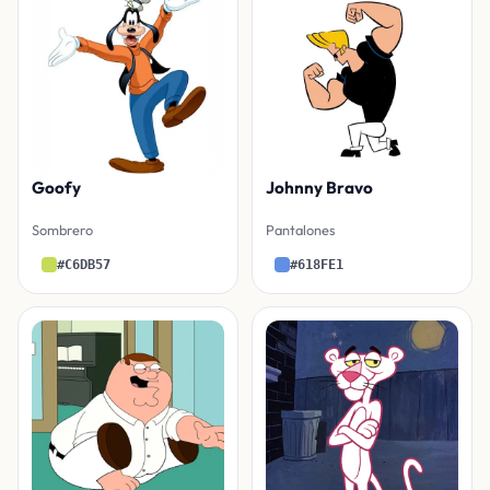
Goofy
Johnny Bravo
Sombrero
Pantalones
#C6DB57
#618FE1