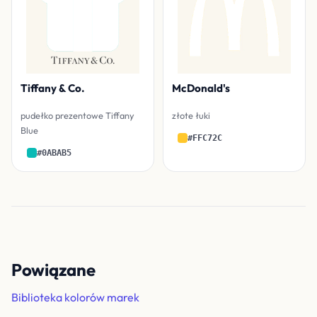
Tiffany & Co.
McDonald's
pudełko prezentowe Tiffany
złote łuki
Blue
#FFC72C
#0ABAB5
Powiązane
Biblioteka kolorów marek