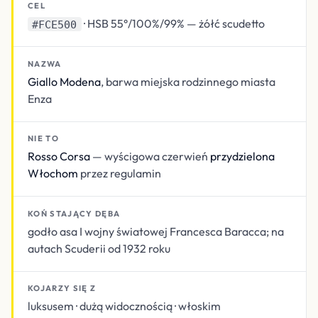
CEL
· HSB 55°/100%/99% — żółć scudetto
#FCE500
NAZWA
Giallo Modena
, barwa miejska rodzinnego miasta
Enza
NIE TO
Rosso Corsa
— wyścigowa czerwień
przydzielona
Włochom
przez regulamin
KOŃ STAJĄCY DĘBA
godło asa I wojny światowej Francesca Baracca; na
autach Scuderii od 1932 roku
KOJARZY SIĘ Z
luksusem · dużą widocznością · włoskim