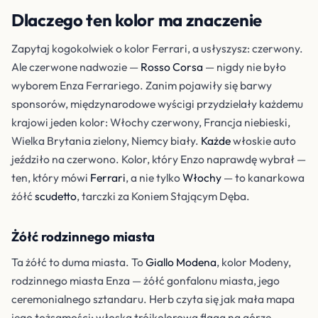
Dlaczego ten kolor ma znaczenie
Zapytaj kogokolwiek o kolor Ferrari, a usłyszysz: czerwony.
Ale czerwone nadwozie —
Rosso Corsa
— nigdy nie było
wyborem Enza Ferrariego. Zanim pojawiły się barwy
sponsorów, międzynarodowe wyścigi przydzielały każdemu
krajowi jeden kolor: Włochy czerwony, Francja niebieski,
Wielka Brytania zielony, Niemcy biały.
Każde
włoskie auto
jeździło na czerwono. Kolor, który Enzo naprawdę wybrał —
ten, który mówi
Ferrari
, a nie tylko
Włochy
— to kanarkowa
żółć
scudetto
, tarczki za Koniem Stającym Dęba.
Żółć rodzinnego miasta
Ta żółć to duma miasta. To
Giallo Modena
, kolor Modeny,
rodzinnego miasta Enza — żółć gonfalonu miasta, jego
ceremonialnego sztandaru. Herb czyta się jak mała mapa
jego tożsamości: włoska trójkolorowa flaga na górze,