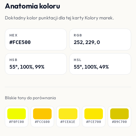
Anatomia koloru
Dokładny kolor punktacji dla tej karty Kolory marek.
HEX
RGB
252, 229, 0
#FCE500
HSB
HSL
55°, 100%, 99%
55°, 100%, 49%
Bliskie tony do porównania
#F0FC00
#FCC600
#FCEA1E
#FCE700
#D9C700