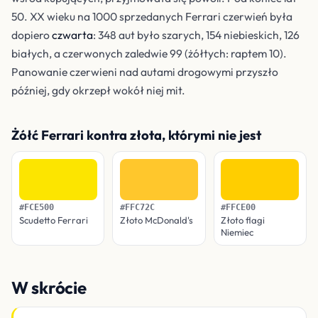
50. XX wieku na 1000 sprzedanych Ferrari czerwień była
dopiero
czwarta
: 348 aut było szarych, 154 niebieskich, 126
białych, a czerwonych zaledwie 99 (żółtych: raptem 10).
Panowanie czerwieni nad autami drogowymi przyszło
później, gdy okrzepł wokół niej mit.
Żółć Ferrari kontra złota, którymi nie jest
#FCE500
#FFC72C
#FFCE00
Scudetto Ferrari
Złoto McDonald's
Złoto flagi
Niemiec
W skrócie