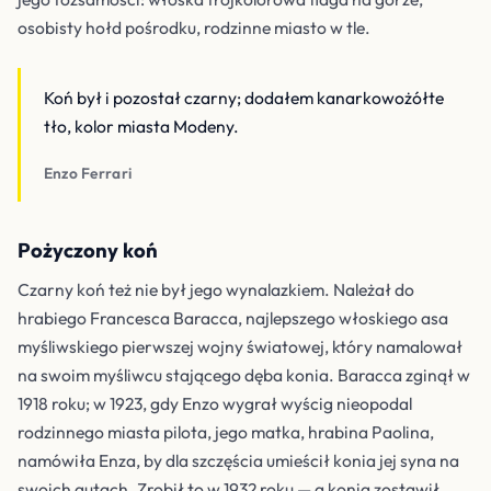
osobisty hołd pośrodku, rodzinne miasto w tle.
Koń był i pozostał czarny; dodałem kanarkowożółte
tło, kolor miasta Modeny.
Enzo Ferrari
Pożyczony koń
Czarny koń też nie był jego wynalazkiem. Należał do
hrabiego Francesca Baracca, najlepszego włoskiego asa
myśliwskiego pierwszej wojny światowej, który namalował
na swoim myśliwcu stającego dęba konia. Baracca zginął w
1918 roku; w 1923, gdy Enzo wygrał wyścig nieopodal
rodzinnego miasta pilota, jego matka, hrabina Paolina,
namówiła Enza, by dla szczęścia umieścił konia jej syna na
swoich autach. Zrobił to w 1932 roku — a konia zostawił