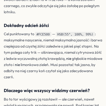
czarnego, co zwykle odczytuje się jako żałobę po poległym
lotniku.
Dokładny odcień żółci
Cel punktowany to
—
:
#FCE500
HSB(55°, 100%, 99%)
maksymalne nasycenie, niemal maksymalna jasność i barwa
cieplejsza od czystej żółci zaledwie o jakieś pięć stopni. Na
tym polega cały trik — olśniewająca, niemal cytrynowa żółć
z ledwie wyczuwalną złotą krawędzią,
nie
głębokie miodowe
złoto i
nie
limonkowa zieleń. Musi pozostać tak jasna, by
odbity na niej czarny koń czytał się jako zdecydowana
czerń.
Dlaczego więc wszyscy widzimy czerwień?
Bo to tor wyścigowy ją rozsławił — ale czerwień, nawet
wśród kupujących, przyjmowała się powoli. Pod koniec lat