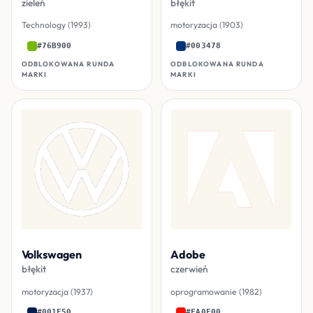
zieleń
błękit
Technology (1993)
motoryzacja (1903)
#76B900
#003478
ODBLOKOWANA RUNDA
ODBLOKOWANA RUNDA
MARKI
MARKI
Volkswagen
Adobe
błękit
czerwień
motoryzacja (1937)
oprogramowanie (1982)
#001E50
#FA0F00