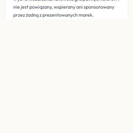
nie jest powiązany, wspierany ani sponsorowany
przez żadną z prezentowanych marek.
Powiązane
Biblioteka kolorów marek
Postacie
Biblioteka kolorów flag
Zagraj w kolory marek