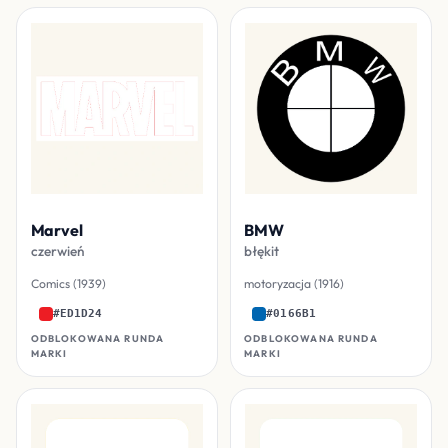
Marvel
BMW
czerwień
błękit
Comics (1939)
motoryzacja (1916)
#ED1D24
#0166B1
ODBLOKOWANA RUNDA
ODBLOKOWANA RUNDA
MARKI
MARKI