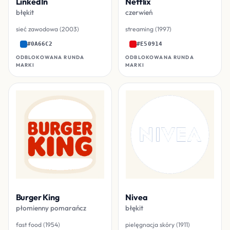
LinkedIn
Netflix
błękit
czerwień
sieć zawodowa (2003)
streaming (1997)
#0A66C2
#E50914
ODBLOKOWANA RUNDA
ODBLOKOWANA RUNDA
MARKI
MARKI
Burger King
Nivea
płomienny pomarańcz
błękit
fast food (1954)
pielęgnacja skóry (1911)