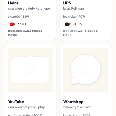
Heinz
UPS
czerwień etykiety ketchupu
brąz Pullman
żywność (1869)
logistyka (1907)
#E2231A
#351C15
ODBLOKOWANA RUNDA
ODBLOKOWANA RUNDA
MARKI
MARKI
YouTube
WhatsApp
czerwień przycisku play
zieleń dymku czatu
platforma wideo (2005)
komunikator (2009)