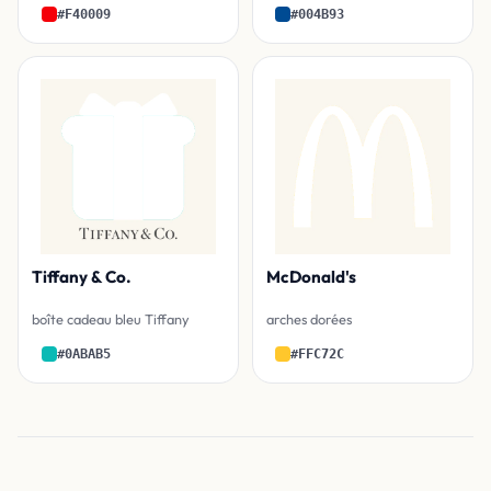
#F40009
#004B93
Tiffany & Co.
McDonald's
boîte cadeau bleu Tiffany
arches dorées
#0ABAB5
#FFC72C