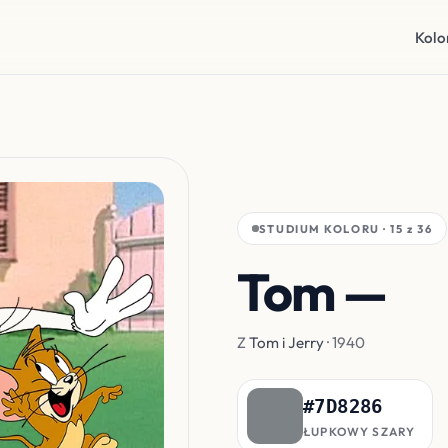
Kolo
STUDIUM KOLORU · 15 z 36
Tom —
Fu
Z
Tom i Jerry
· 1940
#7D8286
ŁUPKOWY SZARY