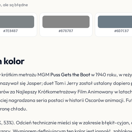
, ale są błędne
#7E8487
#878787
#6D7C87
n kolor
 w krótkim metrażu MGM
Puss Gets the Boot
w 1940 roku, w reż
azywał się Jasper; duet Tom i Jerry został ustalony dopiero
rów za Najlepszy Krótkometrażowy Film Animowany w latach 1
iej nagradzana seria postaci w historii Oscarów animacji. Fut
ronę chłodu.
 53%). Odcień technicznie mieści się w zakresie błękit-cyjan, a
 szary. Wymiarem definiującym ten kolor jest jasność, zablok