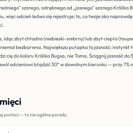
redniego" szarego, odrębnego od „jasnego" szarego Królika B
, więc odcień ledwo się rejestruje; to, co twoje oko naprawdę u
i.
idąc zbyt chłodno (niebieski-srebrny) lub zbyt ciepło (taup
iemal bezbarwna. Największa pułapka to jasność: instynkt ł
dzi cię do koloru Królika Bugsa, nie Toma. Ściągnij jasność do
zwól odcieniowi błądzić 30° w dowolnym kierunku — przy 7% 
amięci
j postaci — to nie ogólne porady.