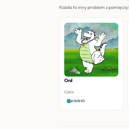
Każda to inny problem z pamięcią 
Ord
Ciało
#369FA5