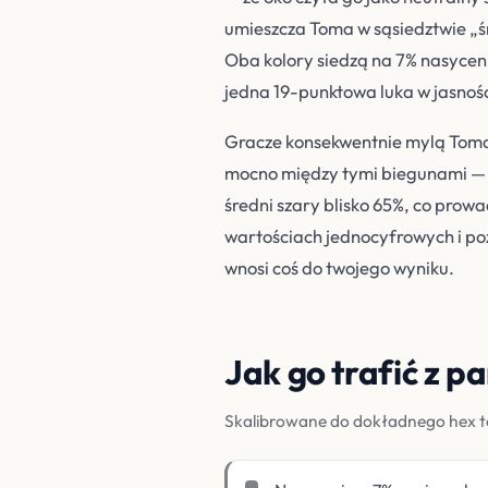
umieszcza Toma w sąsiedztwie „ś
Oba kolory siedzą na 7% nasyceniu
jedna 19-punktowa luka w jasnośc
Gracze konsekwentnie mylą Toma, 
mocno między tymi biegunami — n
średni szary blisko 65%, co prowa
wartościach jednocyfrowych i po
wnosi coś do twojego wyniku.
Jak go trafić z p
Skalibrowane do dokładnego hex te