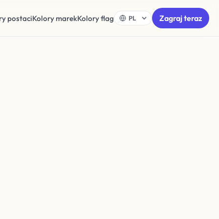
Zagraj teraz
ry postaci
Kolory marek
Kolory flag
tro