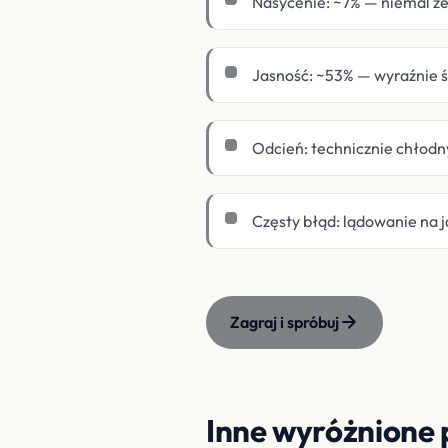
Nasycenie: ~7% — niemal z
Jasność: ~53% — wyraźnie śr
Odcień: technicznie chłodny 
Częsty błąd: lądowanie na ja
Zagraj i spróbuj
Inne wyróżnione 