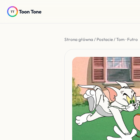
Toon Tone
Strona główna
/
Postacie
/ Tom · Futro