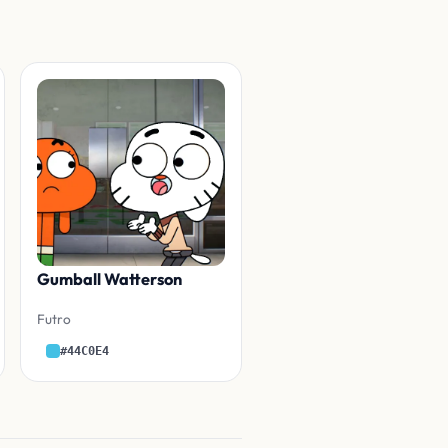
Gumball Watterson
Futro
#44C0E4