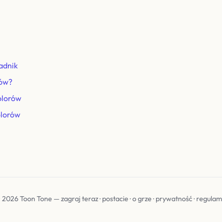
adnik
rów?
olorów
olorów
 2026 Toon Tone —
zagraj teraz
·
postacie
·
o grze
·
prywatność
·
regulam