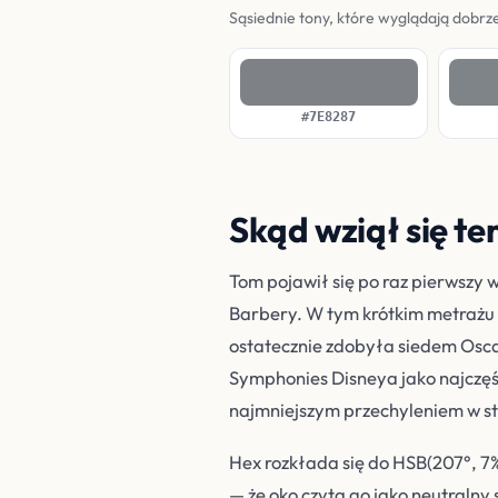
Sąsiednie tony, które wyglądają dobrze
#7E8287
Skąd wziął się te
Tom pojawił się po raz pierwszy
Barbery. W tym krótkim metrażu n
ostatecznie zdobyła siedem Osca
Symphonies Disneya jako najczęśc
najmniejszym przechyleniem w st
Hex rozkłada się do HSB(207°, 7%,
— że oko czyta go jako neutralny