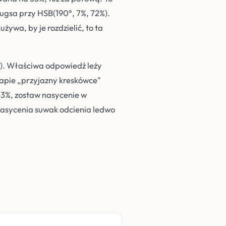
ugsa przy HSB(190°, 7%, 72%).
żywa, by je rozdzielić, to ta
e). Właściwa odpowiedź leży
apie „przyjazny kreskówce"
 53%, zostaw nasycenie w
nasycenia suwak odcienia ledwo