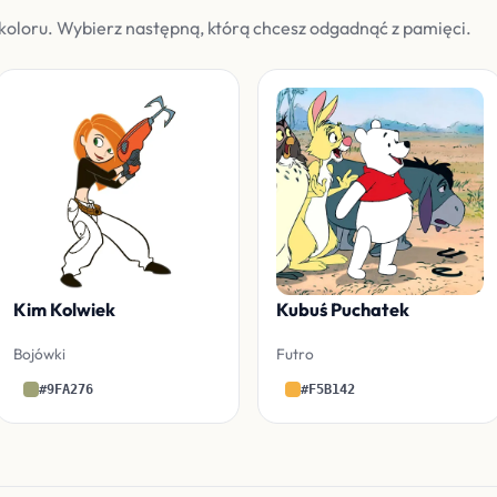
koloru. Wybierz następną, którą chcesz odgadnąć z pamięci.
Kim Kolwiek
Kubuś Puchatek
Bojówki
Futro
#9FA276
#F5B142