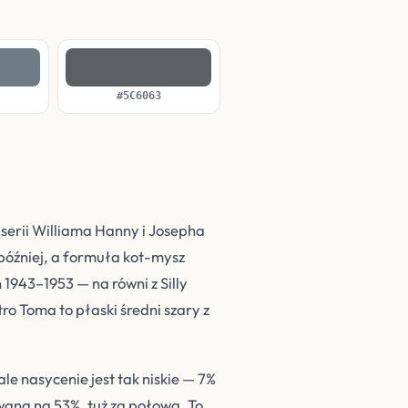
#5C6063
yserii Williama Hanny i Josepha
 później, a formuła kot-mysz
943–1953 — na równi z Silly
ro Toma to płaski średni szary z
le nasycenie jest tak niskie — 7%
owana na 53%, tuż za połową. To